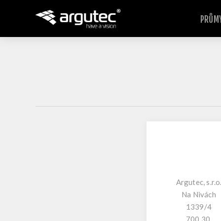
PRŮMY
Argutec, s.r.o
Na Nivách
1339/4
700 30,