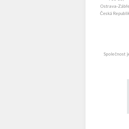
Ostrava-Zábř
Česká Republi
Společnost j