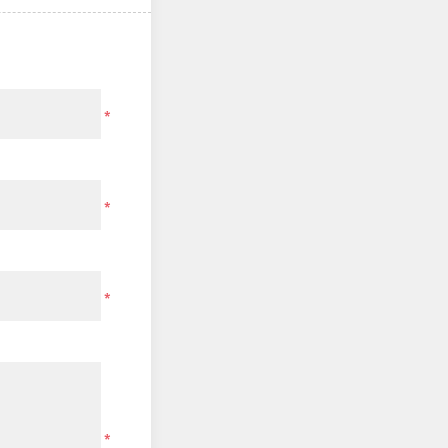
*
*
*
*