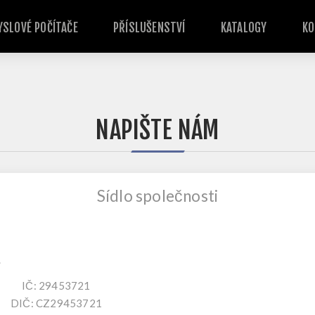
SLOVÉ POČÍTAČE
PŘÍSLUŠENSTVÍ
KATALOGY
KO
NAPIŠTE NÁM
Sídlo společnosti
.
IČ: 29453721
DIČ: CZ29453721