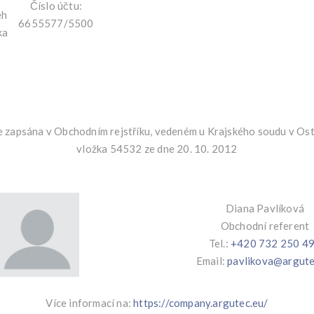
Číslo účtu:
eh
6655577/5500
ka
e zapsána v Obchodním rejstříku, vedeném u Krajského soudu v Ostr
vložka 54532 ze dne 20. 10. 2012
Diana Pavlíková
Obchodní referent
Tel.:
+420 732 250 4
Email:
pavlikova@argute
Více informací na:
https://company.argutec.eu/