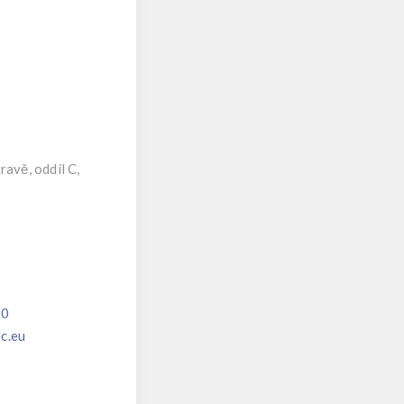
avě, oddíl C,
90
c.eu