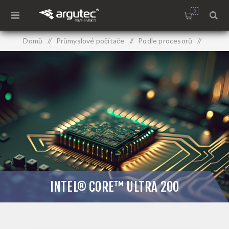
0
Domů
/
Průmyslové počítače
/
Podle procesorů
/
Intel® Core™ Ultra 200
INTEL® CORE™ ULTRA 200