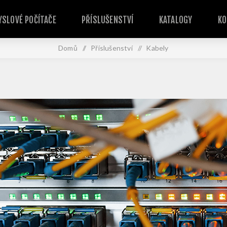
SLOVÉ POČÍTAČE
PŘÍSLUŠENSTVÍ
KATALOGY
KO
Domů
/
Příslušenství
/
Kabely