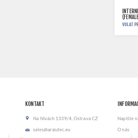
INTERN
(FEMALE
CM
VOLAT P
KONTAKT
INFORMA
Na Nivách 1339/4, Ostrava CZ
Napište 
sales@argutec.eu
O nás