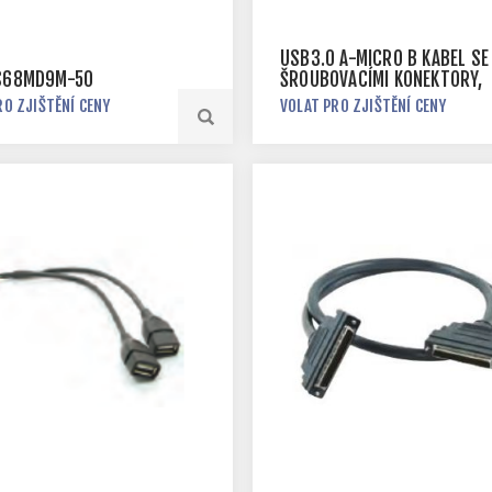
USB3.0 A-MICRO B KABEL SE
 S68MD9M-50
ŠROUBOVACÍMI KONEKTORY,
3M
RO ZJIŠTĚNÍ CENY
VOLAT PRO ZJIŠTĚNÍ CENY