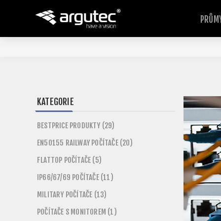
PRŮMY
KATEGORIE
BESTPRICE PRODUKTY (29)
EN50155 RAILWAY POČÍTAČE (20)
FLATTOP POČÍTAČE (5)
IP66/67/69 POČÍTAČE (11)
MILITARY POČÍTAČE (13)
POČÍTAČE S MONITOREM (1)