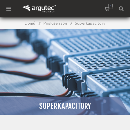
0
Domů
/
Příslušenství
/
Superkapacitory
SUPERKAPACITORY