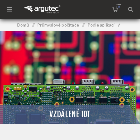
0
Domů
/
Průmyslové počítače
/
Podle aplikací
/
Vzdálené IoT
VZDÁLENÉ IOT