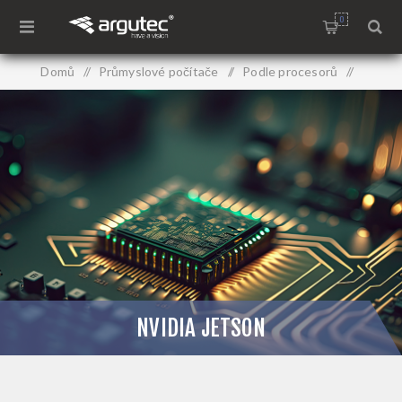
0
Domů
/
Průmyslové počítače
/
Podle procesorů
/
NVIDIA JETSON
NVIDIA JETSON