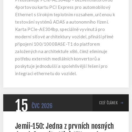
4portovou kartu PCI Express pro automobilový
Ethernet s širokým teplotním rozsahem, určenou k
testování systémů ADAS a autonomního řízení.
Karta PCIe-AE304bp, speciálně vyvinutá pro
moderní síťové architektury vozidel, přináší přímé
připojení 100/1000BASE-T1 do platforem
založených na architektuře x86, čímž eliminuje
potřebu externích mediálních konvertorů a
poskytuje jednodušší a spolehlivější řešení pro
integraci ethernetu do vozidel.
15
CELÝ ČLÁNEK
ČVC
2026
Jemii-150: Jedna z prvních nosných