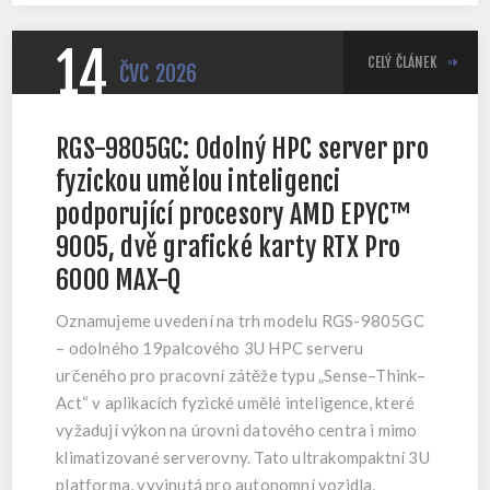
14
CELÝ ČLÁNEK
ČVC
2026
RGS-9805GC: Odolný HPC server pro
fyzickou umělou inteligenci
podporující procesory AMD EPYC™
9005, dvě grafické karty RTX Pro
6000 MAX-Q
Oznamujeme uvedení na trh modelu RGS-9805GC
– odolného 19palcového 3U HPC serveru
určeného pro pracovní zátěže typu „Sense–Think–
Act“ v aplikacích fyzické umělé inteligence, které
vyžadují výkon na úrovni datového centra i mimo
klimatizované serverovny. Tato ultrakompaktní 3U
platforma, vyvinutá pro autonomní vozidla,