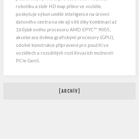
robotiku a sběr HD map přímo ve vozidle,
poskytuje výkon umělé inteligence na úrovni
datového centra na okraji sítě díky kombinaci až
160jádrového procesoru AMD EPYC™ 9005,
akcelerace dvěma grafickými procesory (GPU),
odolné konstrukce připravené pro použití ve
vozidlech a rozsáhlých rozšiřovacích možností
PCIe Gen5.
[ARCHÍV]