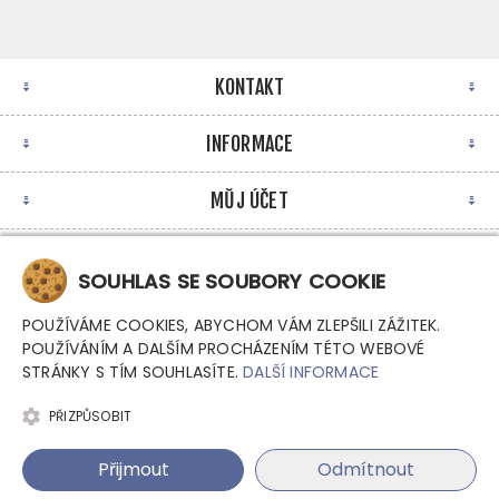
KONTAKT
INFORMACE
MŮJ ÚČET
NEWSLETTER
SOUHLAS SE SOUBORY COOKIE
POUŽÍVÁME COOKIES, ABYCHOM VÁM ZLEPŠILI ZÁŽITEK.
POUŽÍVÁNÍM A DALŠÍM PROCHÁZENÍM TÉTO WEBOVÉ
STRÁNKY S TÍM SOUHLASÍTE.
DALŠÍ INFORMACE
PŘIZPŮSOBIT
Copyright © 2026 Argutec, s.r.o. - Průmyslové počítače.
Přijmout
Odmítnout
Všechna práva vyhrazena.