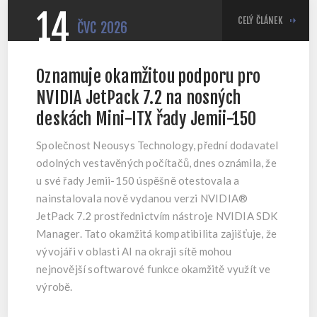
14
CELÝ ČLÁNEK
ČVC
2026
Oznamuje okamžitou podporu pro
NVIDIA JetPack 7.2 na nosných
deskách Mini-ITX řady Jemii-150
Společnost Neousys Technology, přední dodavatel
odolných vestavěných počítačů, dnes oznámila, že
u své řady Jemii-150 úspěšně otestovala a
nainstalovala nově vydanou verzi NVIDIA®
JetPack 7.2 prostřednictvím nástroje NVIDIA SDK
Manager. Tato okamžitá kompatibilita zajišťuje, že
vývojáři v oblasti AI na okraji sítě mohou
nejnovější softwarové funkce okamžitě využít ve
výrobě.