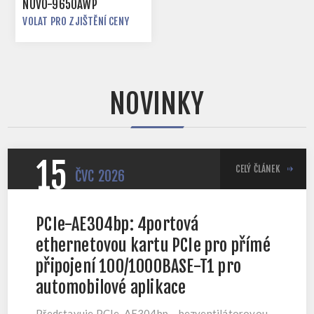
NUVO-9650AWP
VOLAT PRO ZJIŠTĚNÍ CENY
NOVINKY
15
CELÝ ČLÁNEK
ČVC
2026
PCIe-AE304bp: 4portová
ethernetovou kartu PCIe pro přímé
připojení 100/1000BASE-T1 pro
automobilové aplikace
Představuje PCIe-AE304bp – bezventilátorovou