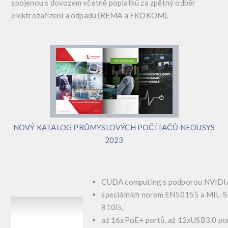
spojenou s dovozem včetně poplatků za zpětný odběr
elektrozařízení a odpadu (REMA a EKOKOM).
NOVÝ KATALOG PRŮMYSLOVÝCH POČÍTAČŮ NEOUSYS
2023
CUDA computing s podporou NVIDI
speciálních norem EN50155 a MIL-
810G,
až 16xPoE+ portů, až 12xUSB3.0 por