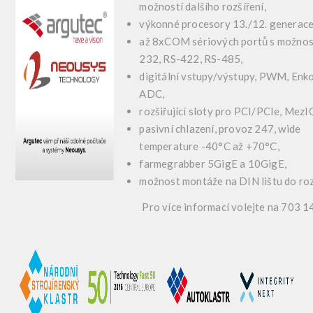
možností dalšího rozšíření,
výkonné procesory 13./12. generace
až 8xCOM sériových portů s možnos
232, RS-422, RS-485,
digitální vstupy/výstupy, PWM, Enko
ADC,
rozšiřující sloty pro PCI/PCIe, MezI
pasivní chlazení, provoz 247, wide
temperature -40°C až +70°C,
farmegrabber 5GigE a 10GigE,
možnost montáže na DIN lištu do ro
Pro více informací volejte na 703 1