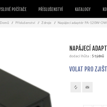
SLOVÉ POČÍTAČE
PŘÍSLUŠENSTVÍ
KATALOGY
KO
Domů
/
Příslušenství
/
Zdroje
/
Napájecí adaptér PA-120W-OW
NAPÁJECÍ ADAP
dodací lhůta :
5 týdnů
VOLAT PRO ZJIŠ