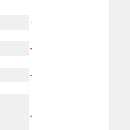
*
*
*
*